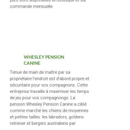
purs sont disponibles en boutique et sur
commande mensuelle.
WHESLEY PENSION
CANINE
Tenue de main de maître par sa
propriétaire l’endroit est d’abord propre et
sécuritaire pour vos compagnons. Cette
entreprise travaille à maximiser les temps
de jeu pour vos compagnongs. La
pension
Whesley Pension Canine
a ciblé
comme marché les chiens de moyennes
et petites tailles: les labradors, goldens
retriever et bergers australiens par
exemple sont acceptés. Aucun chien